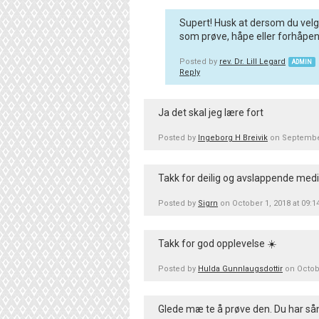
Supert! Husk at dersom du velge
som prøve, håpe eller forhåpentl
Posted by
rev. Dr. Lill Legard
ADMIN
Reply
Ja det skal jeg lære fort
Posted by
Ingeborg H Breivik
on September
Takk for deilig og avslappende medit
Posted by
Sigrn
on October 1, 2018 at 09:
Takk for god opplevelse ☀️
Posted by
Hulda Gunnlaugsdottir
on Octob
Glede mæ te å prøve den. Du har så