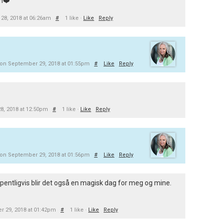
on❤️
28, 2018 at 06:26am
#
1 like ·
Like
Reply
on September 29, 2018 at 01:55pm
#
Like
Reply
8, 2018 at 12:50pm
#
1 like ·
Like
Reply
on September 29, 2018 at 01:56pm
#
Like
Reply
håpentligvis blir det også en magisk dag for meg og mine.
 29, 2018 at 01:42pm
#
1 like ·
Like
Reply