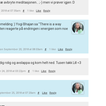
 avbryte meditasjonen... ;-) men vi prøver igjen :D
 2018 at 07:35am
#
1 like ·
Like
Reply
emelding :) Yogi Bhajan sa "There is a way
tten reagerte på endringen i energien som noe
on September 20, 2018 at 08:03am
#
1 like ·
Like
Reply
dig rolig og avslappa og kom helt ned. Tusen takk Lill <3
 24, 2018 at 03:22pm
#
1 like ·
Like
Reply
ptember 25, 2018 at 07:20am
#
Like
Reply