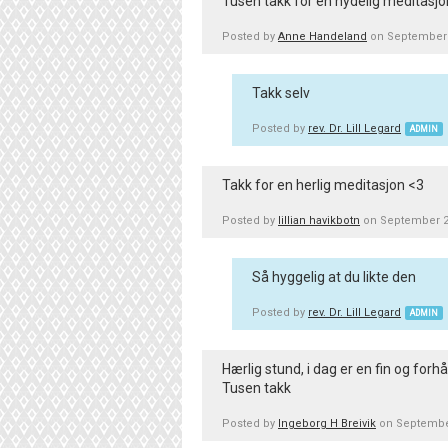
Tusen takk for en nydelig meditasj
Posted by
Anne Handeland
on September 
Takk selv
Posted by
rev. Dr. Lill Legard
ADMIN
Takk for en herlig meditasjon <3
Posted by
lillian havikbotn
on September 2
Så hyggelig at du likte den
Posted by
rev. Dr. Lill Legard
ADMIN
Hærlig stund, i dag er en fin og for
Tusen takk
Posted by
Ingeborg H Breivik
on September