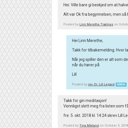
Hei. Ville bare gi beskjed om at hal
Alt var Ok fra begynnelsen, men så
Posted by
Linn Merethe Trælnes
on Octobe
Hei Linn Merethe,
Takk for tilbakemelding. Hvor l
Når jeg spiller den er alt som 
når du hører på
Lill
Posted by
rev. Dr. Lill Legard
ADMIN
Takk for gin meditasjon!
Vennligst slett meg fra listen som
fre. 5. okt. 2018 kl. 14:24 skrev Li
Posted by
Tina Mikland
on October 5, 201