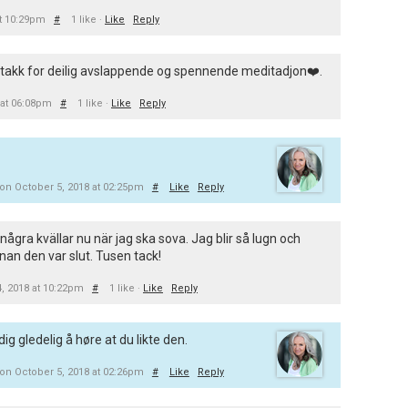
at 10:29pm
#
1 like ·
Like
Reply
takk for deilig avslappende og spennende meditadjon❤️.
 at 06:08pm
#
1 like ·
Like
Reply
on October 5, 2018 at 02:25pm
#
Like
Reply
några kvällar nu när jag ska sova. Jag blir så lugn och
nan den var slut. Tusen tack!
, 2018 at 10:22pm
#
1 like ·
Like
Reply
g gledelig å høre at du likte den.
on October 5, 2018 at 02:26pm
#
Like
Reply