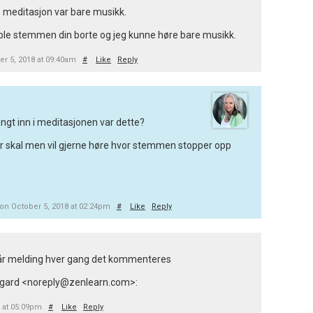
ve meditasjon var bare musikk.
 ble stemmen din borte og jeg kunne høre bare musikk.
r 5, 2018 at 09:40am
#
Like
Reply
angt inn i meditasjonen var dette?
der skal men vil gjerne høre hvor stemmen stopper opp
on October 5, 2018 at 02:24pm
#
Like
Reply
 får melding hver gang det kommenteres
ll Legard <noreply@zenlearn.com>:
8 at 05:09pm
#
Like
Reply