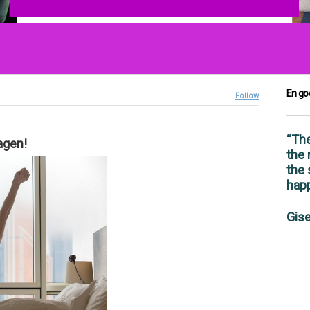
En go
Follow
“The
dagen!
the
the 
hap
Gis