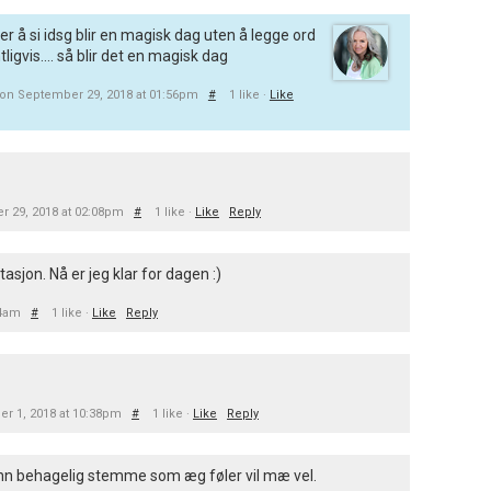
r å si idsg blir en magisk dag uten å legge ord
igvis.... så blir det en magisk dag
on September 29, 2018 at 01:56pm
#
1 like ·
Like
 29, 2018 at 02:08pm
#
1 like ·
Like
Reply
asjon. Nå er jeg klar for dagen :)
14am
#
1 like ·
Like
Reply
er 1, 2018 at 10:38pm
#
1 like ·
Like
Reply
nn behagelig stemme som æg føler vil mæ vel.