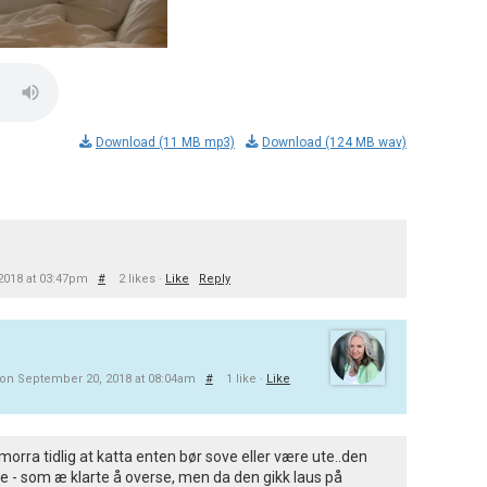
Download (11 MB mp3)
Download (124 MB wav)
2018 at 03:47pm
#
2 likes ·
Like
Reply
on September 20, 2018 at 08:04am
#
1 like ·
Like
morra tidlig at katta enten bør sove eller være ute..den
e - som æ klarte å overse, men da den gikk laus på