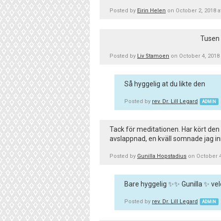
Posted by
Eirin Helen
on October 2, 2018 
Tusen 
Posted by
Liv Stamoen
on October 4, 2018
Så hyggelig at du likte den
Posted by
rev. Dr. Lill Legard
ADMIN
Tack för meditationen. Har kört den 
avslappnad, en kväll somnade jag in
Posted by
Gunilla Hopstadius
on October 4
Bare hyggelig ✨✨ Gunilla ✨ veldi
Posted by
rev. Dr. Lill Legard
ADMIN