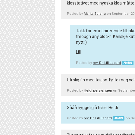
klesstativet med nyaska klea måtte æ
Posted by
Marita Soleng
on September 20,
Takk for en inspirerende tilbak
through any block". Kanskje ka
nytt :)
Lill
Posted by
rev. Dr. Lill Legard
ADMIN
Utrolig fin meditasjon. Følte meg vel
Posted by
Heidi persvangen
on September
Sååå hyggelig å høre, Heidi
Posted by
rev. Dr. Lill Legard
on Se
ADMIN