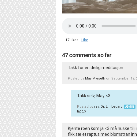
17 likes ·
Like
47 comments so far
Takk for en deilig meditasjon
Posted by
May Myrseth
on September 19, 
Takk selv, May <3
Posted by
rev. Dr. Lill Legard
ADMIN
Reply
Kjente roen kom ja <3 må huske til i 
fikk sæ et raptus med blomstran inn