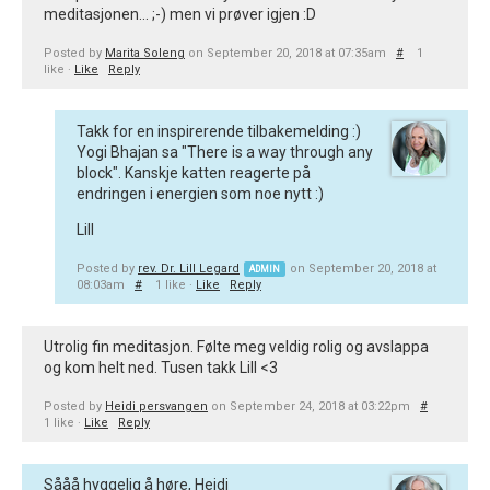
meditasjonen... ;-) men vi prøver igjen :D
Posted by
Marita Soleng
on September 20, 2018 at 07:35am
#
1
like ·
Like
Reply
Takk for en inspirerende tilbakemelding :)
Yogi Bhajan sa "There is a way through any
block". Kanskje katten reagerte på
endringen i energien som noe nytt :)
Lill
Posted by
rev. Dr. Lill Legard
on September 20, 2018 at
ADMIN
08:03am
#
1 like ·
Like
Reply
Utrolig fin meditasjon. Følte meg veldig rolig og avslappa
og kom helt ned. Tusen takk Lill <3
Posted by
Heidi persvangen
on September 24, 2018 at 03:22pm
#
1 like ·
Like
Reply
Sååå hyggelig å høre, Heidi