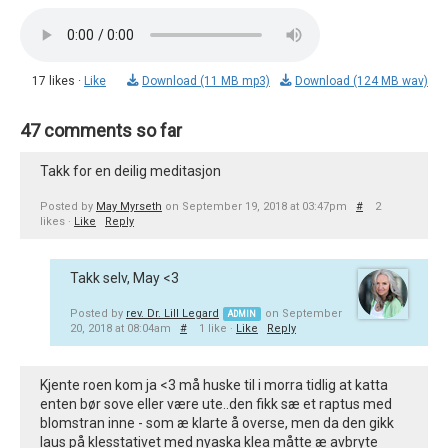
17 likes ·
Like
Download (11 MB mp3)
Download (124 MB wav)
47 comments so far
Takk for en deilig meditasjon
Posted by
May Myrseth
on September 19, 2018 at 03:47pm
#
2
likes ·
Like
Reply
Takk selv, May <3
Posted by
rev. Dr. Lill Legard
on September
ADMIN
20, 2018 at 08:04am
#
1 like ·
Like
Reply
Kjente roen kom ja <3 må huske til i morra tidlig at katta
enten bør sove eller være ute..den fikk sæ et raptus med
blomstran inne - som æ klarte å overse, men da den gikk
laus på klesstativet med nyaska klea måtte æ avbryte