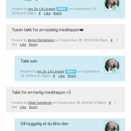
Posted by
rev. Dr. Lill Legard
on September 25,
ADMIN
2018 at 07:20am
#
Like
Reply
Tusen takk for en nydelig meditasjon❤️
Posted by
Anne Handeland
on September 28, 2018 at 06:26am
#
1
like ·
Like
Reply
Takk selv
Posted by
rev. Dr. Lill Legard
on September
ADMIN
29, 2018 at 01:55pm
#
Like
Reply
Takk for en herlig meditasjon <3
Posted by
lillian havikbotn
on September 28, 2018 at 12:50pm
#
1
like ·
Like
Reply
Så hyggelig at du likte den