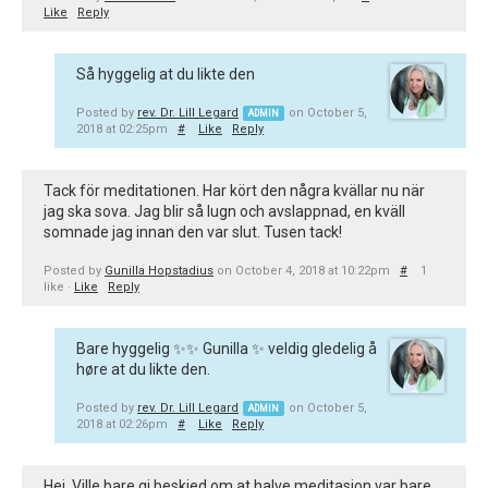
Like
Reply
Så hyggelig at du likte den
Posted by
rev. Dr. Lill Legard
on October 5,
ADMIN
2018 at 02:25pm
#
Like
Reply
Tack för meditationen. Har kört den några kvällar nu när
jag ska sova. Jag blir så lugn och avslappnad, en kväll
somnade jag innan den var slut. Tusen tack!
Posted by
Gunilla Hopstadius
on October 4, 2018 at 10:22pm
#
1
like ·
Like
Reply
Bare hyggelig ✨✨ Gunilla ✨ veldig gledelig å
høre at du likte den.
Posted by
rev. Dr. Lill Legard
on October 5,
ADMIN
2018 at 02:26pm
#
Like
Reply
Hei. Ville bare gi beskjed om at halve meditasjon var bare