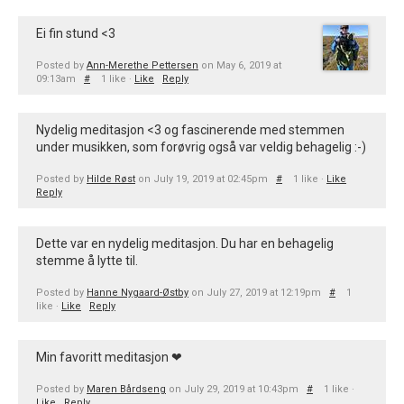
Ei fin stund <3
Posted by
Ann-Merethe Pettersen
on May 6, 2019 at
09:13am
#
1 like ·
Like
Reply
Nydelig meditasjon <3 og fascinerende med stemmen
under musikken, som forøvrig også var veldig behagelig :-)
Posted by
Hilde Røst
on July 19, 2019 at 02:45pm
#
1 like ·
Like
Reply
Dette var en nydelig meditasjon. Du har en behagelig
stemme å lytte til.
Posted by
Hanne Nygaard-Østby
on July 27, 2019 at 12:19pm
#
1
like ·
Like
Reply
Min favoritt meditasjon ❤
Posted by
Maren Bårdseng
on July 29, 2019 at 10:43pm
#
1 like ·
Like
Reply