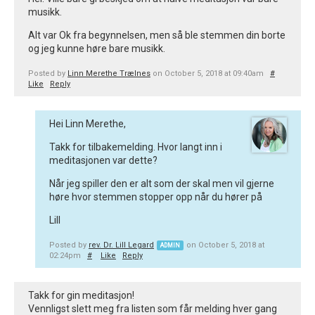
musikk.
Alt var Ok fra begynnelsen, men så ble stemmen din borte
og jeg kunne høre bare musikk.
Posted by
Linn Merethe Trælnes
on October 5, 2018 at 09:40am
#
Like
Reply
Hei Linn Merethe,
Takk for tilbakemelding. Hvor langt inn i
meditasjonen var dette?
Når jeg spiller den er alt som der skal men vil gjerne
høre hvor stemmen stopper opp når du hører på
Lill
Posted by
rev. Dr. Lill Legard
on October 5, 2018 at
ADMIN
02:24pm
#
Like
Reply
Takk for gin meditasjon!
Vennligst slett meg fra listen som får melding hver gang