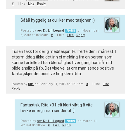
#
1 like ·
Like
Reply
Sååå hyggelig at du liker meditasjonen :)
Posted by
rev. Dr. Lill Legard
on November
ADMIN
5, 2018 at 10:38am
#
1 like ·
Like
Reply
Tusen takk for deilig meditasjon. Fullførte den i mårrest. I
ettermiddag tikka det inn ei melding fra en person som
kunne fortelle at han blei så glad hver gang han så mitt
blide ansikt på fb. Det vise vel at om man sende positive
tanka ,skjer det positive ting klem Rita.
Posted by
Rita
on February 11, 2019 at 05:18pm
#
1 like ·
Like
Reply
Fantastisk, Rita <3 Helt klart viktig å vite
hvilke energi man sender ut :)
Posted by
rev. Dr. Lill Legard
on March 11,
ADMIN
2019 at 06:18pm
#
Like
Reply