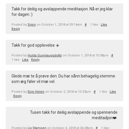
Takk for deilig og avslappende meditasjon. Nå er jeg klar
for dagen :)
Posted by
Sigrn
on October 1, 2018 at 09:14am
#
1 like ·
Like
Reply
Takk for god opplevelse ☀️
Posted by
Hulda Gunnlaugsdottir
on October 1, 2018 at 10:38pm
#
1 like ·
Like
Reply
Glede mæ te å prøve den. Du har sånn behagelig stemme
som æg føler vil mæ vel.
Posted by
Eirin Helen
on October 2, 2018 at 10:29pm
#
1 like ·
Like
Reply
Tusen takk for deilig avslappende og spennende
meditadjon❤️.
Posted by
Liv Stamoen
on October 4, 2018 at 06:08pm
#
1 like ·