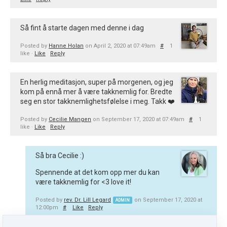
Så fint å starte dagen med denne i dag
Posted by
Hanne Holan
on April 2, 2020 at 07:49am
#
1
like ·
Like
Reply
En herlig meditasjon, super på morgenen, og jeg
kom på ennå mer å være takknemlig for. Bredte
seg en stor takknemlighetsfølelse i meg. Takk ❤️
Posted by
Cecilie Mangen
on September 17, 2020 at 07:49am
#
1
like ·
Like
Reply
Så bra Cecilie :)
Spennende at det kom opp mer du kan
være takknemlig for <3 love it!
Posted by
rev. Dr. Lill Legard
on September 17, 2020 at
ADMIN
12:00pm
#
Like
Reply