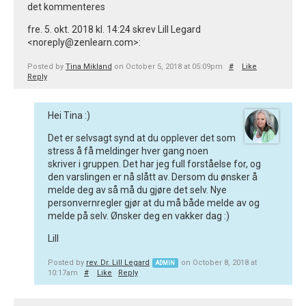
det kommenteres
fre. 5. okt. 2018 kl. 14:24 skrev Lill Legard
<noreply@zenlearn.com>:
Posted by
Tina Mikland
on October 5, 2018 at 05:09pm
#
Like
Reply
Hei Tina :)
Det er selvsagt synd at du opplever det som
stress å få meldinger hver gang noen
skriver i gruppen. Det har jeg full forståelse for, og
den varslingen er nå slått av. Dersom du ønsker å
melde deg av så må du gjøre det selv. Nye
personvernregler gjør at du må både melde av og
melde på selv. Ønsker deg en vakker dag :)
Lill
Posted by
rev. Dr. Lill Legard
on October 8, 2018 at
ADMIN
10:17am
#
Like
Reply