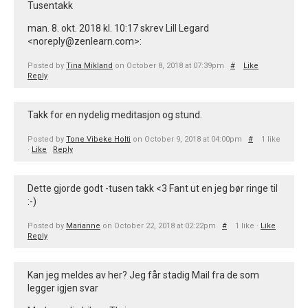
Tusentakk
man. 8. okt. 2018 kl. 10:17 skrev Lill Legard
<noreply@zenlearn.com>:
Posted by
Tina Mikland
on October 8, 2018 at 07:39pm
#
Like
Reply
Takk for en nydelig meditasjon og stund.
Posted by
Tone Vibeke Holti
on October 9, 2018 at 04:00pm
#
1 like
·
Like
Reply
Dette gjorde godt -tusen takk <3 Fant ut en jeg bør ringe til
:-)
Posted by
Marianne
on October 22, 2018 at 02:22pm
#
1 like ·
Like
Reply
Kan jeg meldes av her? Jeg får stadig Mail fra de som
legger igjen svar