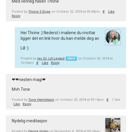
Med vennlig hilsen Thrine
Posted by
Thrine S Enge
on October 22, 2018 at 05:40pm
#
Like
Reply
Hei Thrine :) Nederst i mailene du mottar
ligger det en link hvor du kan melde deg av.
Lill :)
Posted by
rev. Dr. Lill Legard
on October 30, 2018 at
ADMIN
10:59am
#
Like
Reply
❤❤nesten magi❤
Mvh Tone
Posted by
Tone Hamletsen
on October 29, 2018 at 09:19pm
#
1 like
·
Like
Reply
Nydelig meditasjon
Posted by
Hanne Holan
on November 4, 2018 at 09:14am