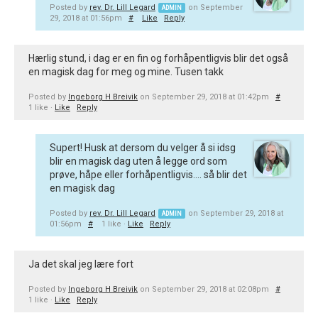
Posted by
rev. Dr. Lill Legard
on September
ADMIN
29, 2018 at 01:56pm
#
Like
Reply
Hærlig stund, i dag er en fin og forhåpentligvis blir det også
en magisk dag for meg og mine. Tusen takk
Posted by
Ingeborg H Breivik
on September 29, 2018 at 01:42pm
#
1 like ·
Like
Reply
Supert! Husk at dersom du velger å si idsg
blir en magisk dag uten å legge ord som
prøve, håpe eller forhåpentligvis.... så blir det
en magisk dag
Posted by
rev. Dr. Lill Legard
on September 29, 2018 at
ADMIN
01:56pm
#
1 like ·
Like
Reply
Ja det skal jeg lære fort
Posted by
Ingeborg H Breivik
on September 29, 2018 at 02:08pm
#
1 like ·
Like
Reply