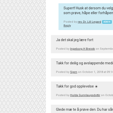
Supert! Husk at dersom du velge
som prøve, håpe eller forhåpentl
Posted by
rev. Dr. Lill Legard
ADMIN
Reply
Ja det skal jeg lære fort
Posted by
Ingeborg H Breivik
on September
Takk for deilig og avslappende medit
Posted by
Sigrn
on October 1, 2018 at 09:
Takk for god opplevelse ☀️
Posted by
Hulda Gunnlaugsdottir
on Octob
Glede mæ te å prøve den. Du har så