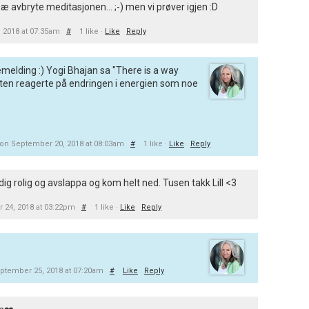
 avbryte meditasjonen... ;-) men vi prøver igjen :D
 2018 at 07:35am
#
1 like ·
Like
Reply
emelding :) Yogi Bhajan sa "There is a way
tten reagerte på endringen i energien som noe
on September 20, 2018 at 08:03am
#
1 like ·
Like
Reply
dig rolig og avslappa og kom helt ned. Tusen takk Lill <3
 24, 2018 at 03:22pm
#
1 like ·
Like
Reply
ptember 25, 2018 at 07:20am
#
Like
Reply