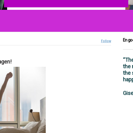
En go
Follow
“The
dagen!
the
the 
hap
Gis