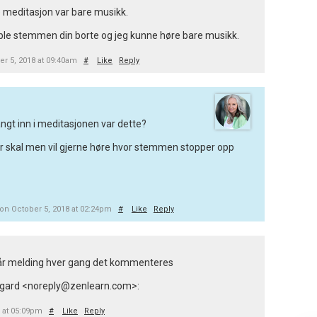
ve meditasjon var bare musikk.
 ble stemmen din borte og jeg kunne høre bare musikk.
r 5, 2018 at 09:40am
#
Like
Reply
angt inn i meditasjonen var dette?
der skal men vil gjerne høre hvor stemmen stopper opp
on October 5, 2018 at 02:24pm
#
Like
Reply
 får melding hver gang det kommenteres
ll Legard <noreply@zenlearn.com>:
8 at 05:09pm
#
Like
Reply