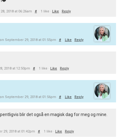
on❤️
28, 2018 at 06:26am
#
1 like ·
Like
Reply
on September 29, 2018 at 01:55pm
#
Like
Reply
8, 2018 at 12:50pm
#
1 like ·
Like
Reply
on September 29, 2018 at 01:56pm
#
Like
Reply
håpentligvis blir det også en magisk dag for meg og mine.
 29, 2018 at 01:42pm
#
1 like ·
Like
Reply