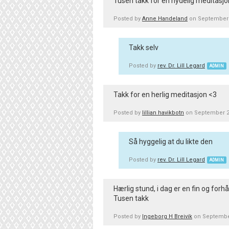
Tusen takk for en nydelig meditasj
Posted by
Anne Handeland
on September 
Takk selv
Posted by
rev. Dr. Lill Legard
ADMIN
Takk for en herlig meditasjon <3
Posted by
lillian havikbotn
on September 2
Så hyggelig at du likte den
Posted by
rev. Dr. Lill Legard
ADMIN
Hærlig stund, i dag er en fin og for
Tusen takk
Posted by
Ingeborg H Breivik
on September