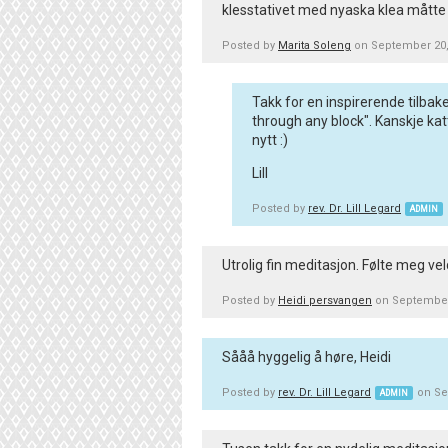
klesstativet med nyaska klea måtte æ
Posted by
Marita Soleng
on September 20,
Takk for en inspirerende tilbak
through any block". Kanskje ka
nytt :)
Lill
Posted by
rev. Dr. Lill Legard
ADMIN
Utrolig fin meditasjon. Følte meg vel
Posted by
Heidi persvangen
on September
Sååå hyggelig å høre, Heidi
Posted by
rev. Dr. Lill Legard
on Se
ADMIN