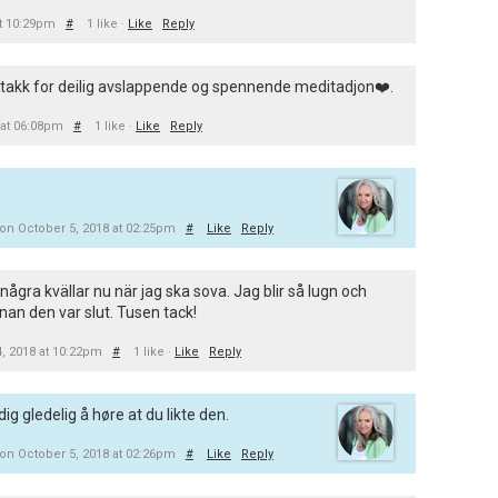
at 10:29pm
#
1 like ·
Like
Reply
takk for deilig avslappende og spennende meditadjon❤️.
 at 06:08pm
#
1 like ·
Like
Reply
on October 5, 2018 at 02:25pm
#
Like
Reply
några kvällar nu när jag ska sova. Jag blir så lugn och
nan den var slut. Tusen tack!
, 2018 at 10:22pm
#
1 like ·
Like
Reply
g gledelig å høre at du likte den.
on October 5, 2018 at 02:26pm
#
Like
Reply