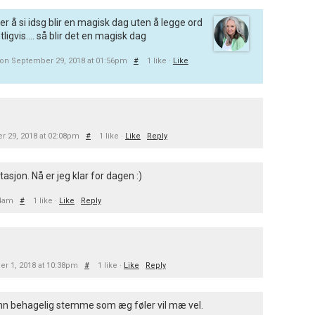
r å si idsg blir en magisk dag uten å legge ord
igvis.... så blir det en magisk dag
on September 29, 2018 at 01:56pm
#
1 like ·
Like
 29, 2018 at 02:08pm
#
1 like ·
Like
Reply
asjon. Nå er jeg klar for dagen :)
14am
#
1 like ·
Like
Reply
er 1, 2018 at 10:38pm
#
1 like ·
Like
Reply
nn behagelig stemme som æg føler vil mæ vel.