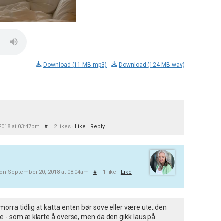
Download (11 MB mp3)
Download (124 MB wav)
2018 at 03:47pm
#
2 likes ·
Like
Reply
on September 20, 2018 at 08:04am
#
1 like ·
Like
morra tidlig at katta enten bør sove eller være ute..den
e - som æ klarte å overse, men da den gikk laus på