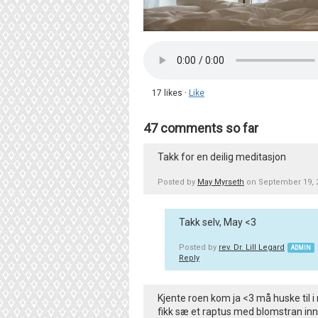
17 likes ·
Like
47 comments so far
Takk for en deilig meditasjon
Posted by
May Myrseth
on September 19, 
Takk selv, May <3
Posted by
rev. Dr. Lill Legard
ADMIN
Reply
Kjente roen kom ja <3 må huske til i 
fikk sæ et raptus med blomstran inn