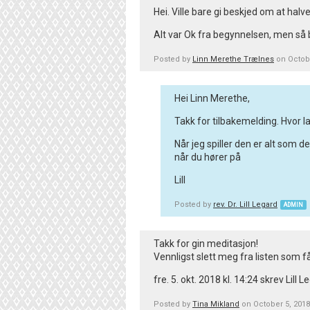
Hei. Ville bare gi beskjed om at hal
Alt var Ok fra begynnelsen, men så
Posted by
Linn Merethe Trælnes
on Octobe
Hei Linn Merethe,
Takk for tilbakemelding. Hvor l
Når jeg spiller den er alt som 
når du hører på
Lill
Posted by
rev. Dr. Lill Legard
ADMIN
Takk for gin meditasjon!
Vennligst slett meg fra listen som
fre. 5. okt. 2018 kl. 14:24 skrev Li
Posted by
Tina Mikland
on October 5, 201