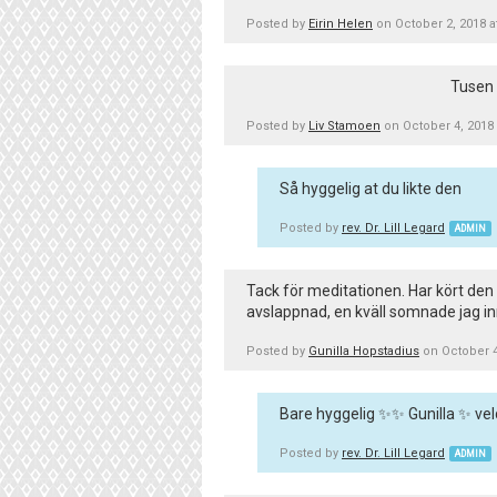
Posted by
Eirin Helen
on October 2, 2018 
Tusen 
Posted by
Liv Stamoen
on October 4, 2018
Så hyggelig at du likte den
Posted by
rev. Dr. Lill Legard
ADMIN
Tack för meditationen. Har kört den 
avslappnad, en kväll somnade jag in
Posted by
Gunilla Hopstadius
on October 4
Bare hyggelig ✨✨ Gunilla ✨ veldi
Posted by
rev. Dr. Lill Legard
ADMIN