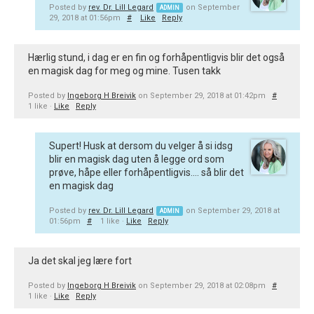
Posted by
rev. Dr. Lill Legard
on September
ADMIN
29, 2018 at 01:56pm
#
Like
Reply
Hærlig stund, i dag er en fin og forhåpentligvis blir det også
en magisk dag for meg og mine. Tusen takk
Posted by
Ingeborg H Breivik
on September 29, 2018 at 01:42pm
#
1 like ·
Like
Reply
Supert! Husk at dersom du velger å si idsg
blir en magisk dag uten å legge ord som
prøve, håpe eller forhåpentligvis.... så blir det
en magisk dag
Posted by
rev. Dr. Lill Legard
on September 29, 2018 at
ADMIN
01:56pm
#
1 like ·
Like
Reply
Ja det skal jeg lære fort
Posted by
Ingeborg H Breivik
on September 29, 2018 at 02:08pm
#
1 like ·
Like
Reply