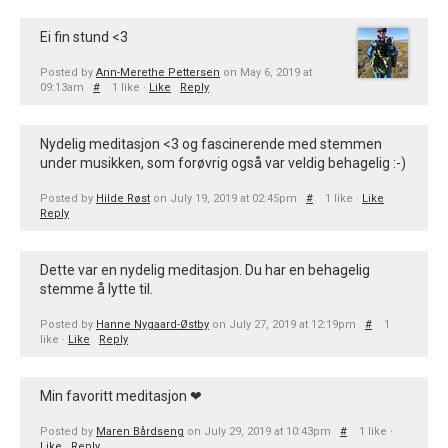
Ei fin stund <3
Posted by
Ann-Merethe Pettersen
on May 6, 2019 at
09:13am
#
1 like ·
Like
Reply
Nydelig meditasjon <3 og fascinerende med stemmen
under musikken, som forøvrig også var veldig behagelig :-)
Posted by
Hilde Røst
on July 19, 2019 at 02:45pm
#
1 like ·
Like
Reply
Dette var en nydelig meditasjon. Du har en behagelig
stemme å lytte til.
Posted by
Hanne Nygaard-Østby
on July 27, 2019 at 12:19pm
#
1
like ·
Like
Reply
Min favoritt meditasjon ❤
Posted by
Maren Bårdseng
on July 29, 2019 at 10:43pm
#
1 like ·
Like
Reply