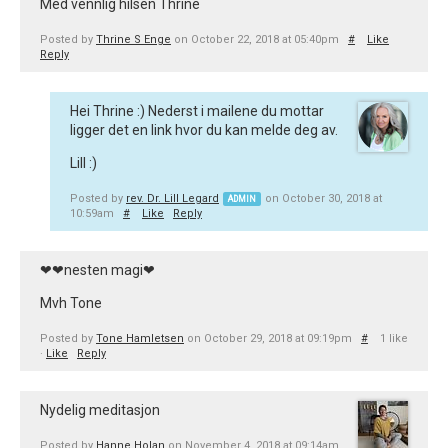
Med vennlig hilsen Thrine
Posted by
Thrine S Enge
on October 22, 2018 at 05:40pm
#
Like
Reply
Hei Thrine :) Nederst i mailene du mottar
ligger det en link hvor du kan melde deg av.
Lill :)
Posted by
rev. Dr. Lill Legard
on October 30, 2018 at
ADMIN
10:59am
#
Like
Reply
❤❤nesten magi❤
Mvh Tone
Posted by
Tone Hamletsen
on October 29, 2018 at 09:19pm
#
1 like
·
Like
Reply
Nydelig meditasjon
Posted by
Hanne Holan
on November 4, 2018 at 09:14am