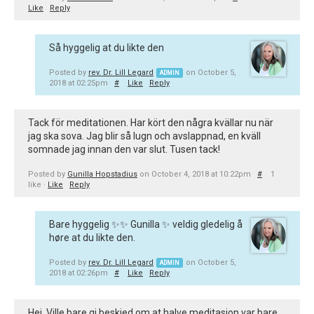
Like
Reply
Så hyggelig at du likte den
Posted by
rev. Dr. Lill Legard
on October 5,
ADMIN
2018 at 02:25pm
#
Like
Reply
Tack för meditationen. Har kört den några kvällar nu när
jag ska sova. Jag blir så lugn och avslappnad, en kväll
somnade jag innan den var slut. Tusen tack!
Posted by
Gunilla Hopstadius
on October 4, 2018 at 10:22pm
#
1
like ·
Like
Reply
Bare hyggelig ✨✨ Gunilla ✨ veldig gledelig å
høre at du likte den.
Posted by
rev. Dr. Lill Legard
on October 5,
ADMIN
2018 at 02:26pm
#
Like
Reply
Hei. Ville bare gi beskjed om at halve meditasjon var bare