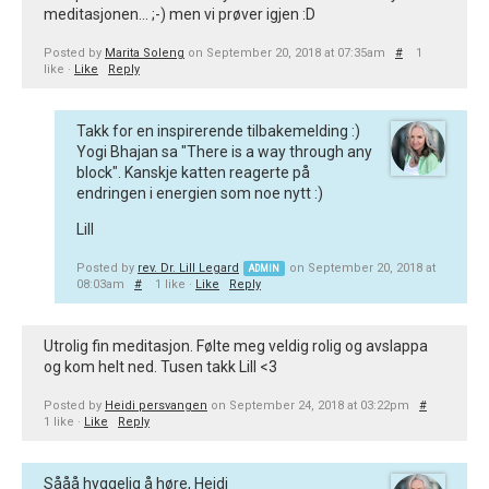
meditasjonen... ;-) men vi prøver igjen :D
Posted by
Marita Soleng
on September 20, 2018 at 07:35am
#
1
like ·
Like
Reply
Takk for en inspirerende tilbakemelding :)
Yogi Bhajan sa "There is a way through any
block". Kanskje katten reagerte på
endringen i energien som noe nytt :)
Lill
Posted by
rev. Dr. Lill Legard
on September 20, 2018 at
ADMIN
08:03am
#
1 like ·
Like
Reply
Utrolig fin meditasjon. Følte meg veldig rolig og avslappa
og kom helt ned. Tusen takk Lill <3
Posted by
Heidi persvangen
on September 24, 2018 at 03:22pm
#
1 like ·
Like
Reply
Sååå hyggelig å høre, Heidi