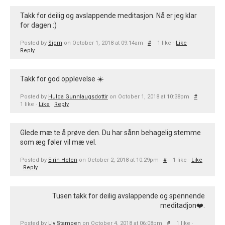
Takk for deilig og avslappende meditasjon. Nå er jeg klar
for dagen :)
Posted by
Sigrn
on October 1, 2018 at 09:14am
#
1 like ·
Like
Reply
Takk for god opplevelse ☀️
Posted by
Hulda Gunnlaugsdottir
on October 1, 2018 at 10:38pm
#
1 like ·
Like
Reply
Glede mæ te å prøve den. Du har sånn behagelig stemme
som æg føler vil mæ vel.
Posted by
Eirin Helen
on October 2, 2018 at 10:29pm
#
1 like ·
Like
Reply
Tusen takk for deilig avslappende og spennende
meditadjon❤️.
Posted by
Liv Stamoen
on October 4, 2018 at 06:08pm
#
1 like ·