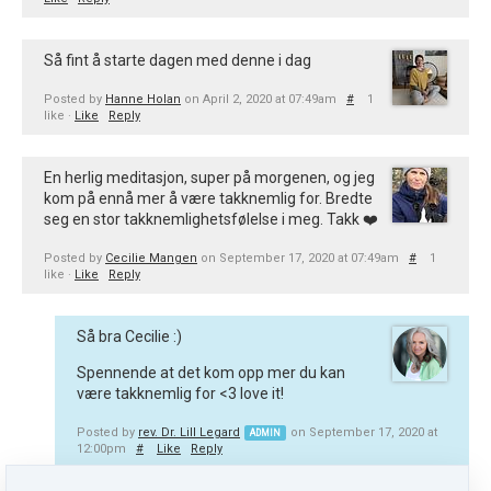
Så fint å starte dagen med denne i dag
Posted by
Hanne Holan
on April 2, 2020 at 07:49am
#
1
like ·
Like
Reply
En herlig meditasjon, super på morgenen, og jeg
kom på ennå mer å være takknemlig for. Bredte
seg en stor takknemlighetsfølelse i meg. Takk ❤️
Posted by
Cecilie Mangen
on September 17, 2020 at 07:49am
#
1
like ·
Like
Reply
Så bra Cecilie :)
Spennende at det kom opp mer du kan
være takknemlig for <3 love it!
Posted by
rev. Dr. Lill Legard
on September 17, 2020 at
ADMIN
12:00pm
#
Like
Reply