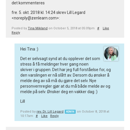
det kommenteres
fre. 5. okt. 2018 kl. 14:24 skrev Lill Legard
<noreply@zenlearn.com>:
Posted by
Tina Mikland
on October 5, 2018 at 05:09pm
#
Like
Reply
Hei Tina :)
Det er selvsagt synd at du opplever det som
stress å få meldinger hver gang noen
skriver i gruppen. Det har jeg full forståelse for, og
den varslingen er nå slått av. Dersom du ønsker å
melde deg av så må du gjøre det selv. Nye
personvernregler gjør at du må både melde av og
melde på selv. Ønsker deg en vakker dag :)
Lill
Posted by
rev. Dr. Lill Legard
on October 8, 2018 at
ADMIN
10:17am
#
Like
Reply