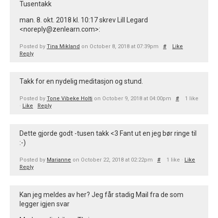
Tusentakk
man. 8. okt. 2018 kl. 10:17 skrev Lill Legard
<noreply@zenlearn.com>:
Posted by
Tina Mikland
on October 8, 2018 at 07:39pm
#
Like
Reply
Takk for en nydelig meditasjon og stund.
Posted by
Tone Vibeke Holti
on October 9, 2018 at 04:00pm
#
1 like
·
Like
Reply
Dette gjorde godt -tusen takk <3 Fant ut en jeg bør ringe til
:-)
Posted by
Marianne
on October 22, 2018 at 02:22pm
#
1 like ·
Like
Reply
Kan jeg meldes av her? Jeg får stadig Mail fra de som
legger igjen svar