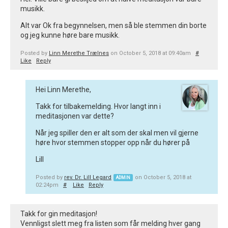
musikk.
Alt var Ok fra begynnelsen, men så ble stemmen din borte
og jeg kunne høre bare musikk.
Posted by
Linn Merethe Trælnes
on October 5, 2018 at 09:40am
#
Like
Reply
Hei Linn Merethe,
Takk for tilbakemelding. Hvor langt inn i
meditasjonen var dette?
Når jeg spiller den er alt som der skal men vil gjerne
høre hvor stemmen stopper opp når du hører på
Lill
Posted by
rev. Dr. Lill Legard
on October 5, 2018 at
ADMIN
02:24pm
#
Like
Reply
Takk for gin meditasjon!
Vennligst slett meg fra listen som får melding hver gang