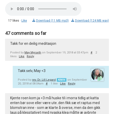
17 likes ·
Like
Download (11 MB mp3)
Download (124 MB wav)
47 comments so far
Takk for en deilig meditasjon
Posted by
May Myrseth
on September 19, 2018 at 03:47pm
#
2
likes ·
Like
Reply
Takk selv, May <3
Posted by
rev. Dr. Lill Legard
on September
ADMIN
20, 2018 at 08:04am
#
1 like ·
Like
Reply
Kjente roen kom ja <3 må huske til i morra tidlig at katta
enten bør sove eller være ute..den fikk sæ et raptus med
blomstran inne - som æ klarte å overse, men da den gikk
laus på klesstativet med nyaska klea måtte æ avbryte