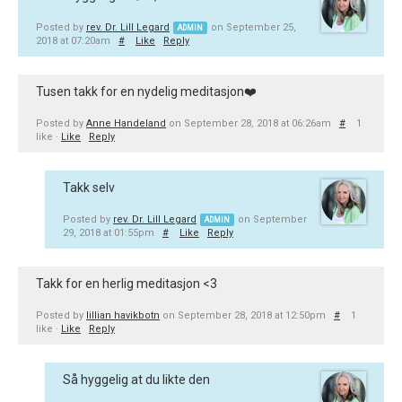
Posted by
rev. Dr. Lill Legard
on September 25,
ADMIN
2018 at 07:20am
#
Like
Reply
Tusen takk for en nydelig meditasjon❤️
Posted by
Anne Handeland
on September 28, 2018 at 06:26am
#
1
like ·
Like
Reply
Takk selv
Posted by
rev. Dr. Lill Legard
on September
ADMIN
29, 2018 at 01:55pm
#
Like
Reply
Takk for en herlig meditasjon <3
Posted by
lillian havikbotn
on September 28, 2018 at 12:50pm
#
1
like ·
Like
Reply
Så hyggelig at du likte den