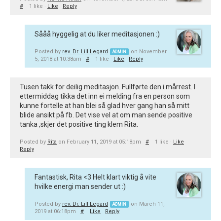
#
1 like ·
Like
Reply
Sååå hyggelig at du liker meditasjonen :)
Posted by
rev. Dr. Lill Legard
on November
ADMIN
5, 2018 at 10:38am
#
1 like ·
Like
Reply
Tusen takk for deilig meditasjon. Fullførte den i mårrest. I
ettermiddag tikka det inn ei melding fra en person som
kunne fortelle at han blei så glad hver gang han så mitt
blide ansikt på fb. Det vise vel at om man sende positive
tanka ,skjer det positive ting klem Rita.
Posted by
Rita
on February 11, 2019 at 05:18pm
#
1 like ·
Like
Reply
Fantastisk, Rita <3 Helt klart viktig å vite
hvilke energi man sender ut :)
Posted by
rev. Dr. Lill Legard
on March 11,
ADMIN
2019 at 06:18pm
#
Like
Reply